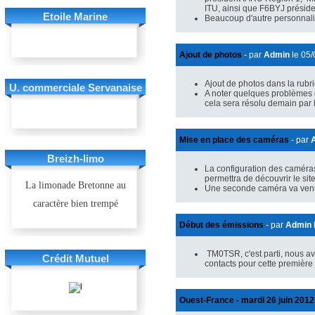
ITU, ainsi que F6BYJ présid
Etoile Marine
Beaucoup d'autre personnalit
Ajout de photos
- par
Admin
le 05
Ajout de photos dans la rub
U. commerciale Servanaise
A noter quelques problèmes d
cela sera résolu demain par 
Mise en place des caméras
- par
Breizh-limo
La configuration des caméra
permettra de découvrir le site
La limonade Bretonne au
Une seconde caméra va venir 
caractère bien trempé
Début des émissions
- par
Admin
TM0TSR, c'est parti, nous a
Crédit Mutuel
contacts pour cette premièr
Ouest-France - mardi 26 juin 2012