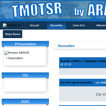
Accueil
Nouvelles
Livre d'or
Albums
Ships Races
Présentation
Nouvelles
ARACE
¤
Association
Grands voiliers. L'équipage malou
@ 19:18
ITU
Ce n'est qu'un aurevoir...
- par
Ad
Ce n'
IARC