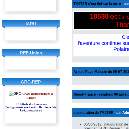
TM0TSR c'est fini sur la terre
- pa
10530
QSOs
l
Than
IARU
C'e
l'aventure continue su
Polair
REF-Union
Article Pays Malouin du 05-07-20
GRC-REP
Grupo Radioamadores de
Ouest-France - vendredi 06 juillet
Cascais
REP-Rede dos Emissores
Portugueses
Associação Nacionalde
Radioamadores
Inauguration de TM0TSR
- par
Adm
05/06/2012, Inauguration 
president IARU Region 1, Mr