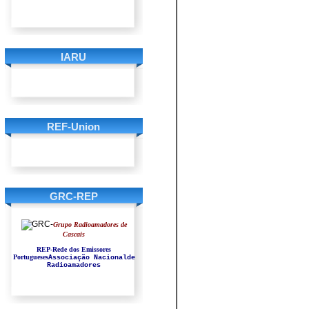
IARU
REF-Union
GRC-REP
Grupo Radioamadores de
Cascais
REP-Rede dos Emissores
Portugueses
Associação Nacionalde
Radioamadores