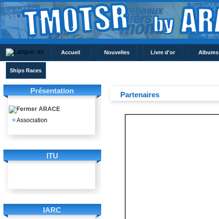
Accueil
Nouvelles
Livre d'or
Albums
Ships Races
Présentation
Partenaires
ARACE
¤
Association
ITU
IARC