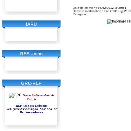
Date de création :
04/02/2012 @ 20:51
Dernière modification :
09/12/2013 @ 21:3
Catégorie :
IARU
REF-Union
GRC-REP
Grupo Radioamadores de
Cascais
REP-Rede dos Emissores
Portugueses
Associação Nacionalde
Radioamadores