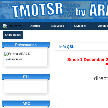
Accueil
Nouvelles
Livre d'or
Albums
Ships Races
Présentation
Info QSL
ARACE
Since
1 December 
¤
Association
ITU
direc
IARC